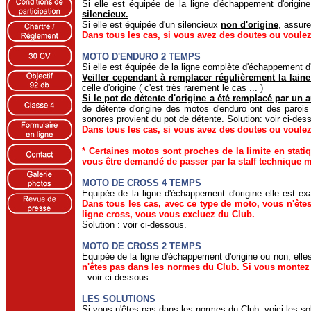
Si elle est équipée de la ligne d'échappement d'origin
silencieux.
Si elle est équipée d'un silencieux
non d'origine
, assure
Dans tous les cas, si vous avez des doutes ou voulez
MOTO D'ENDURO 2 TEMPS
Si elle est équipée de la ligne complète d'échappement d'
Veiller cependant à remplacer régulièrement la lain
celle d'origine ( c'est très rarement le cas ... )
Si le pot de détente d'origine a été remplacé par un a
de détente d'origine des motos d'enduro ont des parois
sonores provient du pot de détente. Solution: voir ci-des
Dans tous les cas, si vous avez des doutes ou voulez
*
Certaines motos sont proches de la limite en statiq
vous être demandé de passer par la staff technique m
MOTO DE CROSS 4 TEMPS
Equipée de la ligne d'échappement d'origine elle est ex
Dans tous les cas, avec ce type de moto, vous n'êt
ligne cross, vous vous excluez du Club.
Solution : voir ci-dessous.
MOTO DE CROSS 2 TEMPS
Equipée de la ligne d'échappement d'origine ou non, el
n'êtes pas dans les normes du Club
. Si vous montez 
: voir ci-dessous.
LES SOLUTIONS
Si vous n'êtes pas dans les normes du Club, voici les so