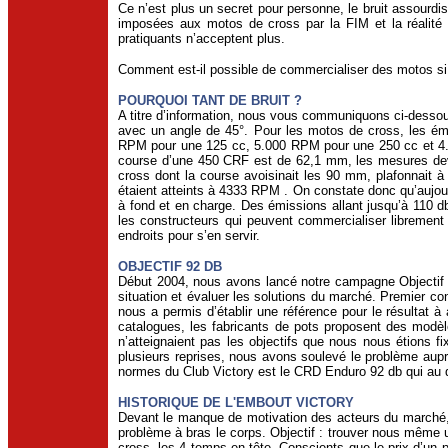
Ce n’est plus un secret pour personne, le bruit assourd
imposées aux motos de cross par la FIM et la réalité c’
pratiquants n’acceptent plus.
Comment est-il possible de commercialiser des motos si 
POURQUOI TANT DE BRUIT ?
A titre d’information, nous vous communiquons ci-dessous
avec un angle de 45°. Pour les motos de cross, les é
RPM pour une 125 cc, 5.000 RPM pour une 250 cc et 4.50
course d’une 450 CRF est de 62,1 mm, les mesures devr
cross dont la course avoisinait les 90 mm, plafonnait
étaient atteints à 4333 RPM . On constate donc qu’aujour
à fond et en charge. Des émissions allant jusqu’à 110 d
les constructeurs qui peuvent commercialiser librement
endroits pour s’en servir.
OBJECTIF 92 DB
Début 2004, nous avons lancé notre campagne Objectif 
situation et évaluer les solutions du marché. Premier co
nous a permis d’établir une référence pour le résultat 
catalogues, les fabricants de pots proposent des mod
n’atteignaient pas les objectifs que nous nous étions f
plusieurs reprises, nous avons soulevé le problème auprès
normes du Club Victory est le CRD Enduro 92 db qui au d
HISTORIQUE DE L'EMBOUT VICTORY
Devant le manque de motivation des acteurs du marché, n
problème à bras le corps. Objectif : trouver nous même u
cross, les 4 temps en tête. Conscients que le prix d’un 