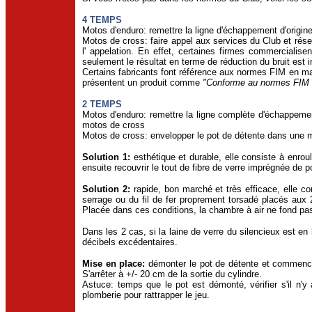
4 TEMPS
Motos d'enduro: remettre la ligne d'échappement d'origine 
Motos de cross: faire appel aux services du Club et rése
l' appelation. En effet, certaines firmes commercialisen
seulement le résultat en terme de réduction du bruit est i
Certains fabricants font référence aux normes FIM en mat
présentent un produit comme
"Conforme au normes FIM 
2 TEMPS
Motos d'enduro: remettre la ligne complète d'échappement
motos de cross
Motos de cross: envelopper le pot de détente dans une m
Solution 1:
esthétique et durable, elle consiste à enrou
ensuite recouvrir le tout de fibre de verre imprégnée de p
Solution 2:
rapide, bon marché et très efficace, elle co
serrage ou du fil de fer proprement torsadé placés aux 
Placée dans ces conditions, la chambre à air ne fond pa
Dans les 2 cas, si la laine de verre du silencieux est en
décibels excédentaires.
Mise en place:
démonter le pot de détente et commencer 
S'arrêter à +/- 20 cm de la sortie du cylindre.
Astuce: temps que le pot est démonté, vérifier s'il n'y 
plomberie pour rattrapper le jeu.